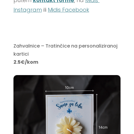
putem 
kontakt forme
, na 
Midis 
Instagram
 ili 
Midis Facebook
Zahvalnice – Tratinčice na personaliziranoj
kartici
2.5€/kom