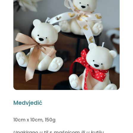
Medvjedić
10cm x 10cm, 150g
Upakirano u til s mašnicom ili u kutiju